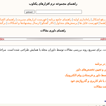
راهنمای مجموعه نرم افزارهای یکتاوب
 رفع اشکال
|
راه‌اندازی اولیه
|
راهنمای جامع برنامه
|
فهرست ابزارهای مدیریت
|
راهنمای الفبا
اهنما
|
فهرست فایل ها
|
پرسش‌های متداول
|
تالار گفتگو
|
ارسال پیشنهادها و اشکالات
|
برگشت
راهنمای داوری مقالات
اوری برخط (Online) مقالات، برای تسریع روند بررسی مقالات توسط داوران مجله یا همایش طراحی شده است. 
در برنامه
ر و تعیین تخصص‌های داور
سط داور و فرستادن پیام الکترونیک
 با نام کاربری و گذرواژه‌ی خود
فت مقالات
ه