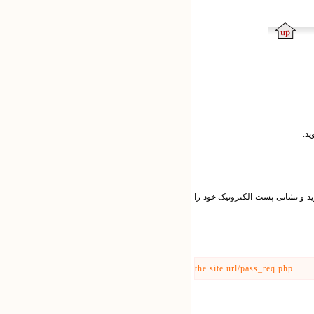
ید.
وید و نشانی پست الکترونیک خود را
the site url/pass_req.php