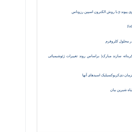
 در محلول کلروفرم
بناته سازند مبارک( براساس روند تغییرات ژئوشیمیائی
زمان دی‌کربوکسیلیک اسیدهای آنها
اه شیرین بیان