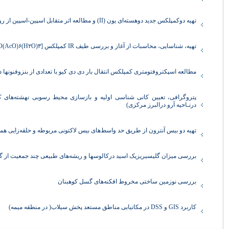
تهیه دوکمپلکس جدید دوهسته‌ای یون (II) و مطالعه اثر متقابل اسپین-اسپین از روی پیوند p با روش الکترون اسپین رزوناس
تهیه، شناسایی، محاسبات از آغاز و بررسی طیف IR کمپلکس [FeO(AcO)۶(H۲O)۳
مطالعه اسپکتروفتومتری کمپلکس انتقال بار دی دی کیو با تعدادی از بنزوفنونها
پتروگرافی، تعیین کانی شناسی اولیه و بازسازی محیط رسوبی نهشته‌های کر
درنـاحیه آرو درالبرز مرکزی)
تهیه دو بیس آنترون از طریق حد واسط‌های بیس لاکتونی مربوطه و حلقه‌زایی هم
بررسی میزان گلیسیریزیک اسید درکالوسها و ریشه‌های طبیعی چند جمعیت از گی
بررسی نوزمین ساختی مخروط افکنه‌های گسل کوهبنان
کاربرد GIS و DSS در مکانیابی مناطق مستعد پخش سیلاب( در منطقه میمه)