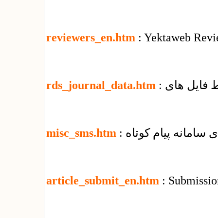
reviewers_en.htm
: Yektaweb Revi
rds_journal_data.htm
ای سامانه پیام کوتاه
misc_sms.htm
article_submit_en.htm
: Submission