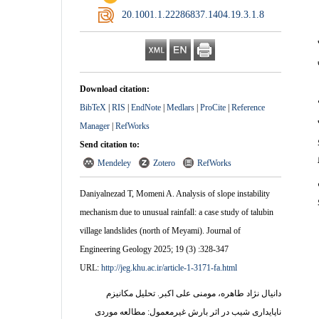
‎ 20.1001.1.22286837.1404.19.3.1.8
Download citation:
BibTeX
|
RIS
|
EndNote
|
Medlars
|
ProCite
|
Reference
ست
Manager
|
RefWorks
Send citation to:
Mendeley
Zotero
RefWorks
Daniyalnezad T, Momeni A. Analysis of slope instability
mechanism due to unusual rainfall: a case study of talubin
village landslides (north of Meyami). Journal of
Engineering Geology 2025; 19 (3) :328-347
URL:
http://jeg.khu.ac.ir/article-1-3171-fa.html
دانیال نژاد طاهره، مومنی علی اکبر. تحلیل مکانیزم
ناپایداری شیب در اثر بارش غیرمعمول: مطالعه موردی