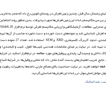
خصوص در انتهای زمستان سال قبل، چندین زمین لغزش در روستای تلوبین رخ داد که منجر به تخریب
منظور بررسی مکانیسم رخداد این زمین لغزش‌­ها صورت پذیرفت. بدین منظور روند انجام این
 صحرایی، مطالعات آزمایشگاهی و ارزیابی مکانیسم لغزش توسط نرم ­افزار
Slide6.20
به لغزش شناسایی شد و نمونه‌های دست خورده و دست ­نخورده مناسب از آن‌ها تهیه
دانه­‌بندی، حدود آتربرگ، کلسیمتری، XRD و SEM استفاده شد. تعداد 27 نمونه د
 تهیه شد. در نهایت بر مبنای مشخصات هندسی شیب­‌ها (طول، شیب و لایه‌بندی) و
 داخلی و چسبندگی، پایداری پروفیل­‌های مورد مطالعه در نرم‌­افزار اسلاید
در شرایط
.
نتایج ضریب اطمینان­‌های بدست آمده نشان داد که تمامی پروفیل­‌ها در شرایط اشباع
طعا خواهد لغزید. در نهایت حساسیت بالای مصالح مارنی دامنه­‌ها به تغییرات رطوبت و
شیب
،
شبه استاتیک