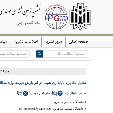
نشریه زمین شناسی مهندس
دانشگاه خوارزمی
صفحه اصلی
مرور نشریه
اطلاعات نشریه
سیاس
جلد ۱۹، شماره ۳ - ( پائیز ۱۴۰۴ )
تحلیل مکانیزم ناپایداری شیب در اثر بارش غیرمعمول: مطا
۲
۱
طاهره دانیال نژاد
،
علی اکبر مومنی
۱- دانشگاه صنعتی شاهرود
۲- دانشگاه صنعتی شاهرود ،
ali_moomeni@yahoo.com