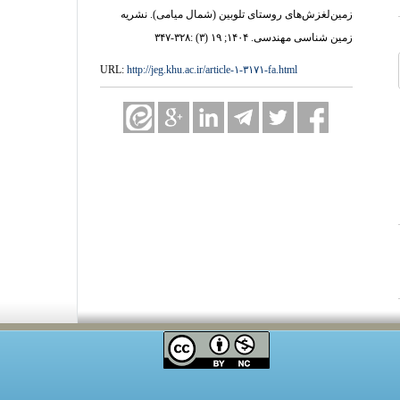
زمین‌لغزش‌های روستای تلوبین (شمال میامی). نشریه
زمین شناسی مهندسی. ۱۴۰۴; ۱۹ (۳) :۳۲۸-۳۴۷
URL:
http://jeg.khu.ac.ir/article-۱-۳۱۷۱-fa.html