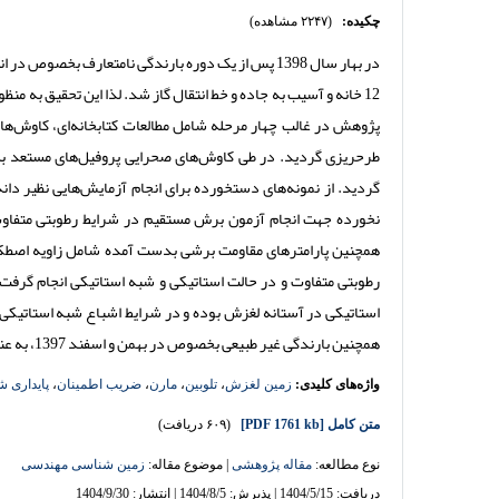
چکیده:
(۲۲۴۷ مشاهده)
در بهار سال 1398 پس از یک دوره بارندگی نامتعارف ب
12 خانه و آسیب به جاده و خط انتقال گاز شد. لذا این تحقیق به 
پژوهش در غالب
چهار مرحله شامل مطالعات کتابخانه­‌ای، کاوش
های
طرح­ریزی گردید. در طی کاوش­‌های صحرایی پروفیل‌­های مستعد 
گردید. از نمونه‌های دست­خورده برای انجام آزمایش­‌هایی نظیر
نخورده جهت انجام آزمون برش مستقیم در شرایط رطوبتی متفاوت
همچنین پارامترهای مقاومت برشی
بدست آمده
شامل زاویه اصطکاک
رطوبتی متفاوت و در حالت استاتیکی و شبه استاتیکی انجام گرفت
استاتیکی در آستانه لغزش بوده و در شرایط اشباع شبه استاتیکی ق
همچنین بارندگی غیر طبیعی بخصوص در بهمن و اسفند 1397، به عنوان عوامل اصلی موثر در رخداد این لغزش‌­ها شناسایی گردید.
واژه‌های کلیدی:
زمین لغزش
،
تلوبین
،
مارن
،
ضریب اطمینان
،
پایداری 
متن کامل
[PDF 1761 kb]
(۶۰۹ دریافت)
نوع مطالعه:
مقاله پژوهشی
| موضوع مقاله:
زمین شناسی مهندسی
دریافت: 1404/5/15 | پذیرش: 1404/8/5 | انتشار: 1404/9/30