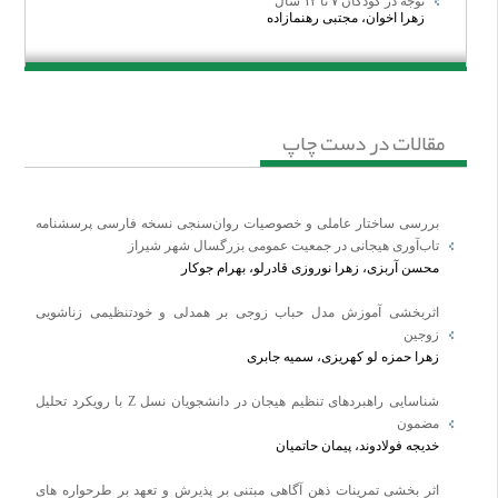
توجه در کودکان ۷ تا ۱۲ سال
کد اخلاقی (Ethics Approval Code) را در بخش "مواد و روش‌ها" ذکر
زهرا اخوان، مجتبی رهنمازاده
کنند.
کپی اسکن‌شده یا لینک تأییدیه کمیته اخلاقی را به عنوان فایل الحاقی
(Supplementary File) هنگام ارسال مقاله آپلود نمایند.
مقالات در دست چاپ
عدم رعایت این الزامات منجر به رد مقاله در مرحله بررسی اولیه خواهد شد.
مجله ما به اصول اعلام‌شده در بیانیه هلسینکی (برای تحقیقات انسانی)
پایبند است.
بررسی ساختار عاملی و خصوصیات روان‌سنجی نسخه فارسی پرسشنامه
*******************
تاب‌آوری هیجانی در جمعیت عمومی بزرگسال شهر شیراز
محسن آربزی، زهرا نوروزی قادرلو، بهرام جوکار
J
ournal of
R
esearch
in
P
sychological
H
ealth
اثربخشی آموزش مدل حباب زوجی بر همدلی و خودتنظیمی زناشویی
زوجین
زهرا حمزه لو کهریزی، سمیه جابری
شناسایی راهبردهای تنظیم هیجان در دانشجویان نسل Z با رویکرد تحلیل
********************
مضمون
توچه: بخشی از هزینه های چاپ مقاله شامل ویراستاری، صفحه آرایی و نمایه
خدیجه فولادوند، پیمان حاتمیان
سازی از نویسندگان دریافت خواهد شد.
اثر بخشی تمرینات ذهن آگاهی مبتنی بر پذیرش و تعهد بر طرحواره های