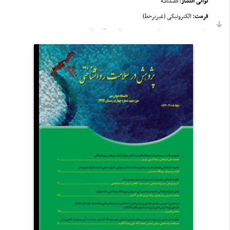
توالی انتشار:
فصلنامه
فرمت:
الکترونیکی (غیربرخط)
زبان:
دو زبانه فارسی (چکیده و منابع مقالات انگلیسی)
فلودیاگرام مراحل داوری و پذیرش مقاله در مجله علمی پژوهش در سلامت
روانشناختی
فرم تعارض منافع
(
PDF
)
فرم تعهد نویسندگان
(
PDF
)
ارسال نتیجه همانندجویی مقاله
در
سامانه ایرانداک
حقوق معنوی:
کلیه حقوق معنوی اثر متعلق به نویسنده است؛
متوسط زمان داوری مقالات
:
بازه زمان بررسی اولیه سردبیر مقالات دریافتی:
۱
تا ۱۰ روز،
بازه زمان بررسی داوری اولیه:
۴۵ روز
، در صورت اصلاحات بازه
زمان:
۱۵ روز
، در صورت نیاز به داوری نهایی:
حدود ۱۰ روز
براساس دستورالعمل اجرایی حمایت مالی نشریات مقرر گردید در صورت تایید
اولیه توسط سردبیر، بابت ارسال هرمقاله جهت داوری مبلغ ۲.۵۰۰.۰۰۰ ریال و
پس از تایید نهایی، مبلغ.۵۰۰۰،۰۰۰ریال دیگر جهت چاپ مقاله از مولفان محترم
دریافت گردد. (لازم بذکر است در صورتی که مقاله از طرف داوران محترم مردود
اعلام شود مبلغ ۲.۵۰۰.۰۰۰ریال اولیه قابل بازگشت به مولف نمی باشد.)