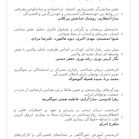
۱. مقالات براساس فرمت ارائه شده در پایگاه مقالات (برای نویسندگان،
راهنمای
نگارش مقاله
) ارسال گردد.
نقش میانجی‌گر ذهنی‌سازی، اعتماد، بی‌اعتمادی و ساده‌لوحی معرفتی
در روابط بین خودشیفتگی آسیب‌پذیر و خودبزرگ‌بین و افسردگی
۲. در ارتباط با عنوان، درخصوص اعضای هیئت علمی از عناوین استاد، دانشیار،
سارا انتظاری، روشنک خدابخش پیرکلانی
استادیار و مربی استفاده گردد و همچنین دانشجویان از عناوین دکتری (Ph.D.)،
عدم‌تحمل پریشانی و نگرانی و نشخوار فکری: تحلیل نقش میانجی
اجتناب تجربه‌ای و اجتناب از تضاد هیجانی
کارشناسی ارشد (MS، MA) و کارشناسی (BS، BA) استفاده شود.
شیوا جمشیدی، مهدی اکبری، دیوید هالفورد، علیرضا مرادی
۳. نویسنده پاسخگو مشخص شود (نویسنده پاسخگو صرفا به عنوان رابط تلقی
پیش بینی رفتار غذایی کودک بر اساس ظرفیت تاملی والدین با نقش
می­گردد و هیچ ارزش مرتبه و درجه­ای نخواهد داشت).
واسطه ای سبک تغذیه ای والدین
نگار کرمی نوری، ربابه نوری، جعفر حسنی
۴. ترتیب نویسندگان به صورت نویسنده اول و الی آخر و در زیرنویس، عنوان،
اثربخشی درمان شناختی رفتاری متمرکز بر اندیشناکی بر سوگیری
نام دانشگاه و محل کار ذکر گردد.
تعبیر دختران نوجوان دارای اختلال افسردگی
محمد برنا، سیده فضیله آلبوشوکه
۵. تمامی منابع حتی منابع فارسی طبق نمونه به زبان انگلیسی نوشته شود.
ویژگی‌های روان‌سنجی و تعیین نقاط برش مقیاس نارضایتی از بدن در
۶.
درج قدردانی از حامی یا تامین کننده اعتبار پژوهش (در صورت وجود) در
جمعیت نوجوانان ایرانی
مقاله، قبل از منابع الزامی می باشد
و در صورتی که مقاله فاقد حامی و تامین
زهرا قدوسی، سارا آزادی، فاطمه نعمتی سوگلی‌تپه
کننده مالی است،‌ذکر شود.
اثربخشی درمان مبتنی بر پذیرش و تعهد بر اضطراب قلبی و
انعطاف‌پذیری روان‌شناختی در بیماران مبتلا به بیماری عروق کرونر
تمام مقالات ارسالی به این مجله که شامل تحقیقات بر روی انسان‌ها یا
قلب با سابقه خانوادگی بیماری قلبی
ماهرخ اجرلو
داده‌های حساس می‌شوند، باید دارای تأییدیه رسمی از کمیته اخلاق باشند.
نویسندگان موظف‌اند:
اثربخشی آموزش ذهن‌آگاهی بر نشانه‌های افسردگی و کارکردهای