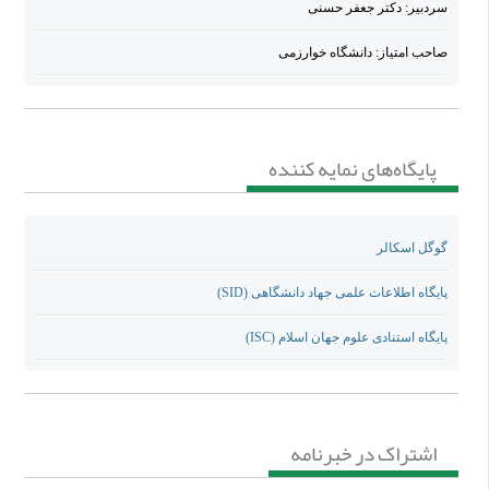
سردبیر: دکتر جعفر حسنی
نیز نمی تواند از مقالات اعضای هیأت علمی این دانشگاه باشد. از این رو از
همکاران محترم هیأت علمی دانشکده روانشناسی دانشگاه خواهشمند است در
صاحب امتیاز: دانشگاه خوارزمی
ارسال مقالات ارزشمند خود به این فصلنامه مصوبات اخیر را در نظر داشته باشند.
********************
ایمیل فصلنامه:
پایگاه‌های نمایه کننده
healthinpsych
gmail.com
گوگل اسکالر
پایگاه اطلاعات علمی جهاد دانشگاهی (SID)
پایگاه استنادی علوم جهان اسلام (ISC)
اشتراک در خبرنامه